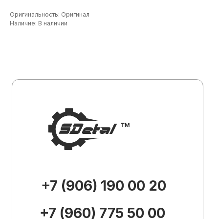
+7 (906) 190 00 20
Оригинальность: Оригинал
Наличие: В наличии
+7 (960) 775 50 00
specdetal19@yandex.ru
Каталог
О
компании
Доставка и
оплата
Контакты
Внешний вид товара, его
комплектация и характеристики могут
изменяться производителем без
предварительных уведомлений.
Описание носит справочно-