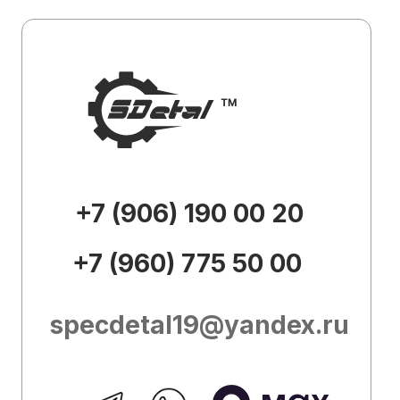
specdetal19@yandex.ru
Каталог
О
компании
Доставка и
оплата
Контакты
Внешний вид товара, его
комплектация и характеристики могут
изменяться производителем без
предварительных уведомлений.
Описание носит справочно-
ознакомительный характер и не может
служить основанием для претензий.
Вся представленная на сайте
информация, касающаяся технических
характеристик, наличия на складе,
стоимости товаров, носит
информационный характер и ни при