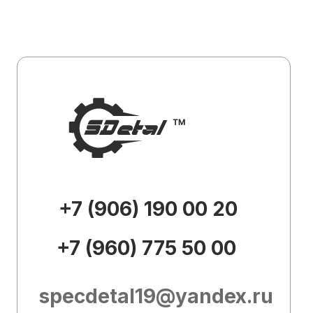
specdetal19@yandex.ru
Каталог
О
компании
Доставка и
оплата
Контакты
Внешний вид товара, его
комплектация и характеристики могут
изменяться производителем без
предварительных уведомлений.
Описание носит справочно-
ознакомительный характер и не может
служить основанием для претензий.
Вся представленная на сайте
информация, касающаяся технических