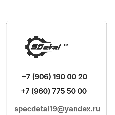
specdetal19@yandex.ru
Каталог
О
компании
Доставка и
оплата
Контакты
Внешний вид товара, его
комплектация и характеристики могут
изменяться производителем без
предварительных уведомлений.
Описание носит справочно-
ознакомительный характер и не может
служить основанием для претензий.
Вся представленная на сайте
информация, касающаяся технических