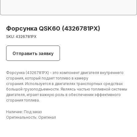
Форсунка QSK60 (4326781PX)
SKU:
4326781PX
Отправить заявку
Форсунка (4326781PX) - это компонент двигателя внутреннего
сгорания, который подает топливо в камеру
сгорания. Используется в двигателях транспортных средствах
большой грузоподъемности. Являясь частью топливной системы
двигателя, играет важную роль в обеспечении эффективного
сгорания топлива.
Наличие: Под заказ
+7 (906) 190 00 20
Оригинальность: Оригинал
+7 (960) 775 50 00