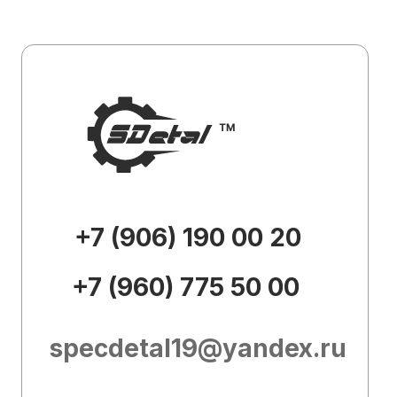
specdetal19@yandex.ru
Каталог
О
компании
Доставка и
оплата
Контакты
Внешний вид товара, его
комплектация и характеристики могут
изменяться производителем без
предварительных уведомлений.
Описание носит справочно-
ознакомительный характер и не может
служить основанием для претензий.
Вся представленная на сайте
информация, касающаяся технических
характеристик, наличия на складе,