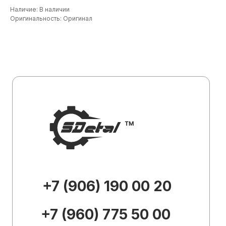
+7 (906) 190 00 20
Наличие: В наличии
Оригинальность: Оригинал
+7 (960) 775 50 00
specdetal19@yandex.ru
Каталог
О
компании
Доставка и
оплата
Контакты
Внешний вид товара, его
комплектация и характеристики могут
изменяться производителем без
предварительных уведомлений.
Описание носит справочно-