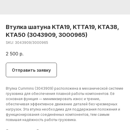
Втулка шатуна KTA19, KTTA19, KTA38,
KTA50 (3043909, 3000965)
SKU:
3043909/3000965
2 500
р.
Отправить заявку
Втулка Cummins (3043909) расположена в механической системе
грузовика для обеспечения плавной работы компонентов. Её
основная функция — минимизировать износ и трение,
обеспечивая эффективное движение деталей без чрезмерных
нагрузок. Эта втулка необходима для поддержания положения и
функционирования соединённых компонентов, тем самым
повышая надёжность работы грузовика.
+7 (906) 190 00 20