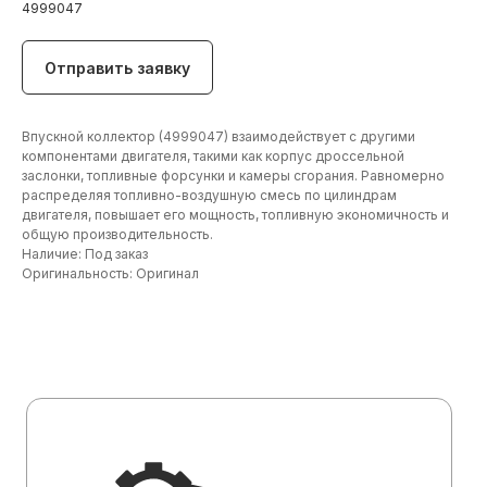
4999047
Отправить заявку
Впускной коллектор (4999047) взаимодействует с другими
компонентами двигателя, такими как корпус дроссельной
заслонки, топливные форсунки и камеры сгорания. Равномерно
распределяя топливно-воздушную смесь по цилиндрам
двигателя, повышает его мощность, топливную экономичность и
общую производительность.
Наличие: Под заказ
Оригинальность: Оригинал
+7 (906) 190 00 20
+7 (960) 775 50 00
specdetal19@yandex.ru