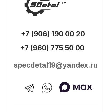
Каталог
О
компании
Доставка и
оплата
Контакты
Внешний вид товара, его
комплектация и характеристики могут
изменяться производителем без
предварительных уведомлений.
Описание носит справочно-
ознакомительный характер и не может
служить основанием для претензий.
Вся представленная на сайте
информация, касающаяся технических
характеристик, наличия на складе,
стоимости товаров, носит
информационный характер и ни при
каких условиях не является публичной
офертой, определяемой положениями
Статьи 437 (2) Гражданского кодекса
РФ.