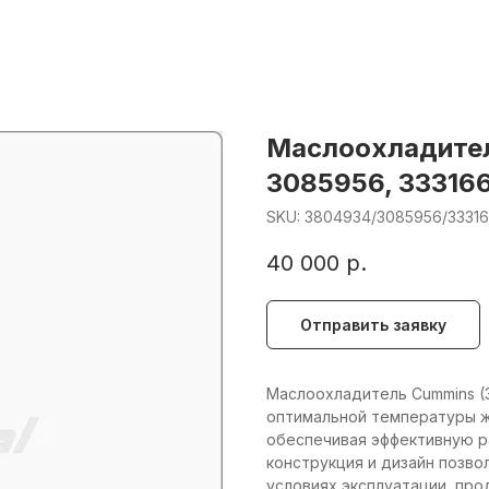
Маслоохладител
3085956, 333166
SKU:
3804934/3085956/3331
40 000
р.
Отправить заявку
Маслоохладитель Cummins 
оптимальной температуры ж
обеспечивая эффективную р
конструкция и дизайн позв
условиях эксплуатации, про