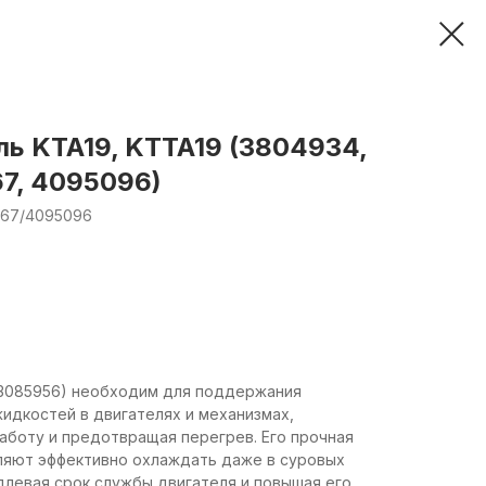
ь KTA19, KTTA19 (3804934,
7, 4095096)
667/4095096
(3085956) необходим для поддержания
идкостей в двигателях и механизмах,
аботу и предотвращая перегрев. Его прочная
оляют эффективно охлаждать даже в суровых
длевая срок службы двигателя и повышая его