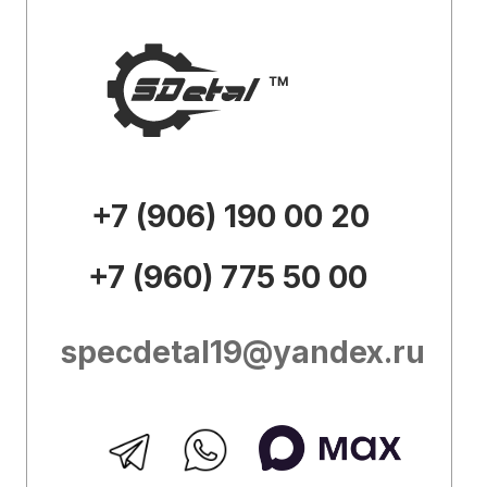
Каталог
О
компании
Доставка и
оплата
Контакты
Внешний вид товара, его
комплектация и характеристики могут
изменяться производителем без
предварительных уведомлений.
Описание носит справочно-
ознакомительный характер и не может
служить основанием для претензий.
Вся представленная на сайте
информация, касающаяся технических
характеристик, наличия на складе,
стоимости товаров, носит
информационный характер и ни при
каких условиях не является публичной