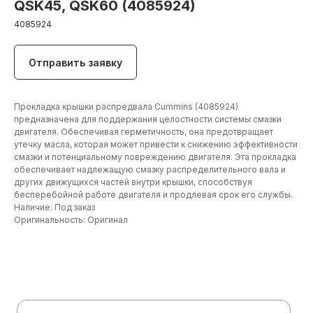
QSK45, QSK60 (4085924)
4085924
Отправить заявку
Прокладка крышки распредвала Cummins (4085924)
предназначена для поддержания целостности системы смазки
двигателя. Обеспечивая герметичность, она предотвращает
утечку масла, которая может привести к снижению эффективности
смазки и потенциальному повреждению двигателя. Эта прокладка
обеспечивает надлежащую смазку распределительного вала и
других движущихся частей внутри крышки, способствуя
бесперебойной работе двигателя и продлевая срок его службы.
Наличие: Под заказ
Оригинальность: Оригинал
+7 (906) 190 00 20
+7 (960) 775 50 00
specdetal19@yandex.ru