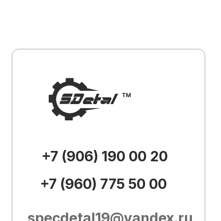
+7 (960) 775 50 00
specdetal19@yandex.ru
Каталог
О
компании
Доставка и
оплата
Контакты
Внешний вид товара, его
комплектация и характеристики могут
изменяться производителем без
предварительных уведомлений.
Описание носит справочно-
ознакомительный характер и не может
служить основанием для претензий.
Вся представленная на сайте