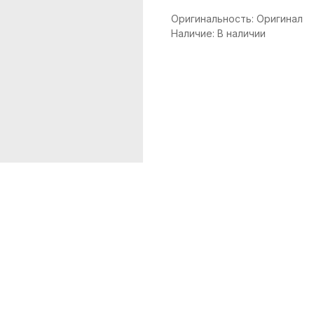
Оригинальность: Оригинал
Наличие: В наличии
+7 (906) 190 00 20
specdetal19