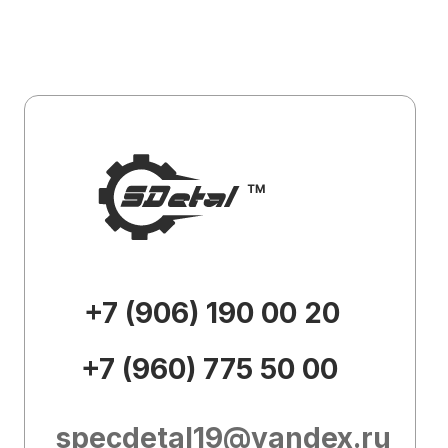
+7 (960) 775 50 00
specdetal19@yandex.ru
Каталог
О
компании
Доставка и
оплата
Контакты
Внешний вид товара, его
комплектация и характеристики могут
изменяться производителем без
предварительных уведомлений.
Описание носит справочно-
ознакомительный характер и не может
служить основанием для претензий.
Вся представленная на сайте