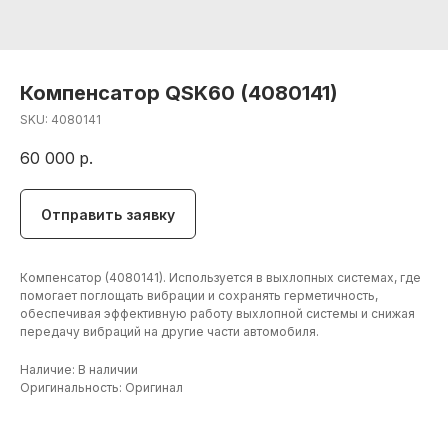
Компенсатор QSK60 (4080141)
SKU:
4080141
60 000
р.
Отправить заявку
Компенсатор (4080141). Используется в выхлопных системах, где
помогает поглощать вибрации и сохранять герметичность,
обеспечивая эффективную работу выхлопной системы и снижая
передачу вибраций на другие части автомобиля.
Наличие: В наличии
+7 (906) 190 00 20
Оригинальность: Оригинал
+7 (960) 775 50 00