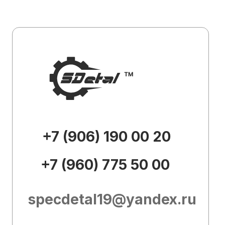
specdetal19@yandex.ru
Каталог
О
компании
Доставка и
оплата
Контакты
Внешний вид товара, его
комплектация и характеристики могут
изменяться производителем без
предварительных уведомлений.
Описание носит справочно-
ознакомительный характер и не может
служить основанием для претензий.
Вся представленная на сайте
информация, касающаяся технических
характеристик, наличия на складе,