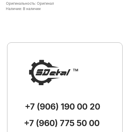
+7 (906) 190 00 20
Оригинальность: Оригинал
Наличие: В наличии
+7 (960) 775 50 00
specdetal19@yandex.ru
Каталог
О
компании
Доставка и
оплата
Контакты
Внешний вид товара, его
комплектация и характеристики могут
изменяться производителем без
предварительных уведомлений.
Описание носит справочно-
ознакомительный характер и не может