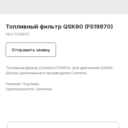
Топливный фильтр QSK60 (FS19870)
SKU:
FS19870
Отправить заявку
Топливный фильтр Cummins FS19870. Для двигателей QSK60.
Деталь оригинального производства Cummins.
Наличие: Под заказ
Оригинальность: Оригинал
+7 (906) 190 00 20
+7 (960) 775 50 00
specdetal19@yandex.ru