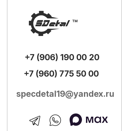
Каталог
О
компании
Доставка и
оплата
Контакты
Внешний вид товара, его
комплектация и характеристики могут
изменяться производителем без
предварительных уведомлений.
Описание носит справочно-
ознакомительный характер и не может
служить основанием для претензий.
Вся представленная на сайте
информация, касающаяся технических
характеристик, наличия на складе,
стоимости товаров, носит
информационный характер и ни при
каких условиях не является публичной
офертой, определяемой положениями