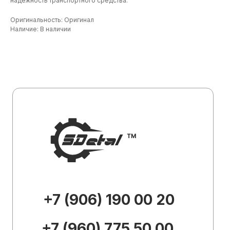
надежность транспортного средства.
+7 (906) 190 00 20
Оригинальность: Оригинал
Наличие: В наличии
+7 (960) 775 50 00
specdetal19@yandex.ru
Каталог
О
компании
Доставка и
оплата
Контакты
Внешний вид товара, его
комплектация и характеристики могут
изменяться производителем без
предварительных уведомлений.