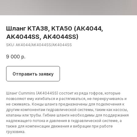
Шланг KTA38, KTA50 (АК4044,
AK4044SS, AK4044SS)
SKU:
АК4044/AK4044SS/AK4044SS
9 000
р.
Отправить заявку
Шланг Cummins (AK4044SS) состоит из ряда гофров, которые
позволяют ему изгибаться и растягиваться, не перекручиваясь и
не сжимаясь. Концы шланга предназначены для подключения к
другим компонентам гидравлической системы, таким как насосы,
клапаны или трубы. Гибкие шланги необходимы для поддержания
надлежащего потока и давления в гидравлической системе, а
также для компенсации движения и вибрации при работе
грузовика.