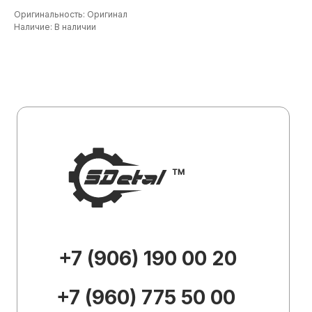
+7 (906) 190 00 20
Оригинальность: Оригинал
Наличие: В наличии
+7 (960) 775 50 00
specdetal19@yandex.ru
Каталог
О
компании
Доставка и
оплата
Контакты
Внешний вид товара, его
комплектация и характеристики могут
изменяться производителем без
предварительных уведомлений.
Описание носит справочно-